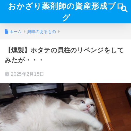
おかざり薬剤師の資産形成ブロ
グ
ホーム
興味のあるもの
【燻製】ホタテの貝柱のリベンジをして
みたが・・・
2025年2月15日