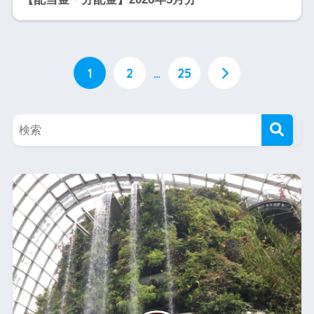
1
2
…
25