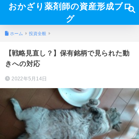
おかざり薬剤師の資産形成ブロ
グ
ホーム
投資全般
【戦略見直し？】保有銘柄で見られた動
きへの対応
2022年5月14日