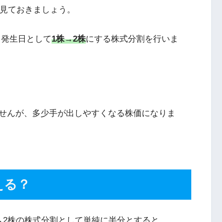
を見ておきましょう。
力発生日として
1株→2株
にする株式分割を行いま
せんが、多少手が出しやすくなる株価になりま
える？
1株→2株の株式分割として単純に半分とすると